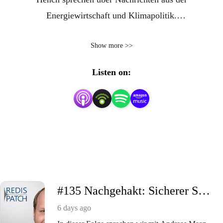
Energiewirtschaft und Klimapolitik.
Show more >>
www.redispatch-podcast.de
Listen on:
#135 Nachgehakt: Sicherer Systembetrieb & die künftige Rolle des Strommarkts (mit Andreas Maaz, Amprion)
6 days ago