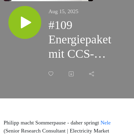
Aug 15, 2025
#109
Energiepaket
mit CCS-
Gesetz,
Förderaus für
private PV-
Anlagen?,
Nullrunde bei
Philipp macht Sommerpause - daher springt
Nele
(Senior Research Consultant | Electricity Market